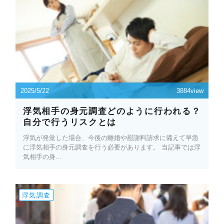
2025/5/22
3884view
浮気相手の身元調査どのように行われる？
自分で行うリスクとは
浮気が発覚した場合、今後の離婚や慰謝料請求に備えて早急
に浮気相手の身元調査を行う必要があります。 当記事では浮
気相手の身...
浮気調査