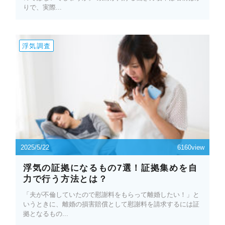
りで、実際...
浮気調査
2025/5/22
6160view
浮気の証拠になるもの7選！証拠集めを自
力で行う方法とは？
「夫が不倫していたので慰謝料をもらって離婚したい！」と
いうときに、離婚の損害賠償として慰謝料を請求するには証
拠となるもの...