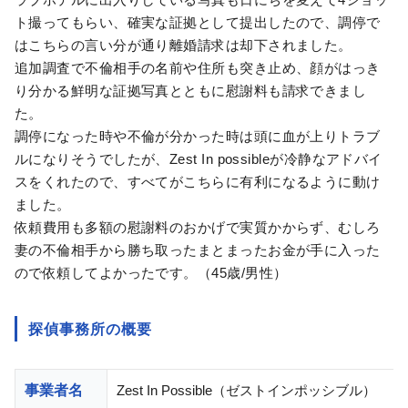
ト撮ってもらい、確実な証拠として提出したので、調停で
はこちらの言い分が通り離婚請求は却下されました。
追加調査で不倫相手の名前や住所も突き止め、顔がはっき
り分かる鮮明な証拠写真とともに慰謝料も請求できまし
た。
調停になった時や不倫が分かった時は頭に血が上りトラブ
ルになりそうでしたが、Zest In possibleが冷静なアドバイ
スをくれたので、すべてがこちらに有利になるように動け
ました。
依頼費用も多額の慰謝料のおかげで実質かからず、むしろ
妻の不倫相手から勝ち取ったまとまったお金が手に入った
ので依頼してよかったです。（45歳/男性）
探偵事務所の概要
事業者名
Zest In Possible（ゼストインポッシブル）