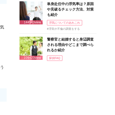
単身赴任中の浮気率は？原因
や見破るチェック方法、対策
も紹介
144543view
浮気についてのあれこれ
浮気
浮気や不倫の調査をする
警察官と結婚すると身辺調査
される理由やどこまで調べら
れるか紹介
109423view
探偵FAQ
こう