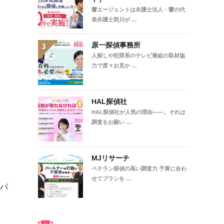
響エージェントは弁護士法人・響の代
表弁護士西川が …
原一探偵事務所
人探しや犯罪系のテレビ番組の取材協
力で度々お見か …
HAL探偵社
HAL探偵社が人気の理由――。それは
調査をお願い …
MJリサーチ
ベテラン探偵の高い調査力 予算に合わ
せてプランを …
、パ