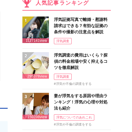
人気記事ランキング
浮気証拠写真で離婚・慰謝料
請求はできる？有効な証拠の
条件や撮影の注意点を解説
1127141view
浮気調査
浮気調査の費用はいくら？探
偵の料金相場や安く抑えるコ
ツを徹底解説
295378view
浮気調査
浮気や不倫の調査をする
妻が浮気をする原因や理由ラ
ンキング！浮気の心理や対処
法も紹介
150398view
浮気についてのあれこれ
浮気や不倫の調査をする