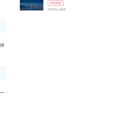
浮気調査
浮気
山梨県
探偵
ポー